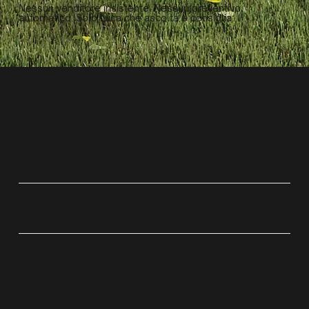
Nessun venditore insistente. Nessun preventivo
automatico. Solo Luca che ascolta e consiglia.
Il tuo progetto outdoor
CHIAVI IN MANO
→
Rimani aggiornato sulle novità
←