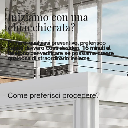
Iniziamo con una
chiacchierata?
Prima di qualsiasi preventivo, preferisco
capire davvero cosa desideri.
15 minuti al
telefono
per verificare se possiamo creare
qualcosa di straordinario insieme.
Come preferisci procedere?