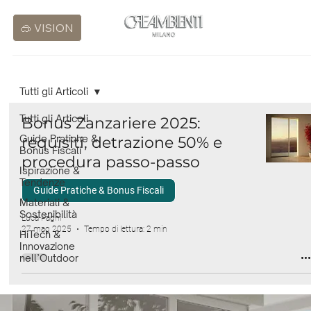
🥽 VISION
Tutti gli Articoli
Tutti gli Articoli
Bonus Zanzariere 2025:
Guide Pratiche &
requisiti, detrazione 50% e
Bonus Fiscali
procedura passo-passo
Ispirazione &
Tendenze
Guide Pratiche & Bonus Fiscali
Materiali &
Sostenibilità
Luca Pagni
27 mag 2025
Tempo di lettura: 2 min
HiTech &
Innovazione
nell’Outdoor