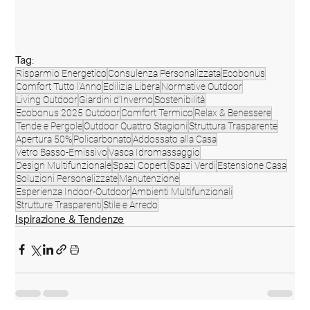
Tag:
Risparmio Energetico
Consulenza Personalizzata
Ecobonus
Comfort Tutto l’Anno
Edilizia Libera
Normative Outdoor
Living Outdoor
Giardini d’Inverno
Sostenibilità
Ecobonus 2025 Outdoor
Comfort Termico
Relax & Benessere
Tende e Pergole
Outdoor Quattro Stagioni
Struttura Trasparente
Apertura 50%
Policarbonato
Addossato alla Casa
Vetro Basso-Emissivo
Vasca Idromassaggio
Design Multifunzionale
Spazi Coperti
Spazi Verdi
Estensione Casa
Soluzioni Personalizzate
Manutenzione
Esperienza Indoor-Outdoor
Ambienti Multifunzionali
Strutture Trasparenti
Stile e Arredo
Ispirazione & Tendenze