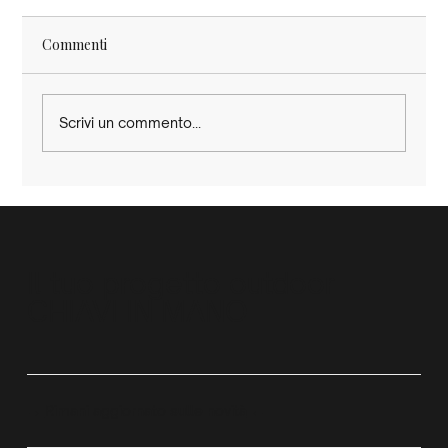
Commenti
Scrivi un commento...
Il tuo progetto outdoor
CHIAVI IN MANO
→
Rimani aggiornato sulle novità
←