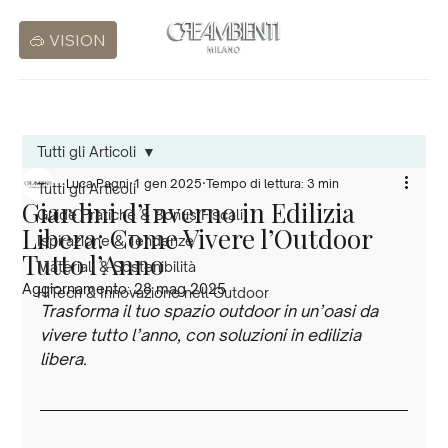
🥽 VISION
Tutti gli Articoli
Luca Pagni
1 gen 2025
Tempo di lettura: 3 min
Tutti gli Articoli
Giardini d’Inverno in Edilizia
Guide Pratiche & Bonus Fiscali
Libera: Come Vivere l’Outdoor
Ispirazione & Tendenze
Tutto l’Anno
Materiali & Sostenibilità
Aggiornamento:
28 mag 2025
HiTech & Innovazione nell’Outdoor
Trasforma il tuo spazio outdoor in un’oasi da 
vivere tutto l’anno, con soluzioni in edilizia 
libera.